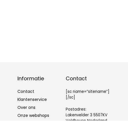
Informatie
Contact
Contact
[sc name=”sitename”]
[/sc]
Klantenservice
Over ons
Postadres:
Lakenvelder 3 5507KV
Onze webshops
Veldhoven Nederland
Vacature