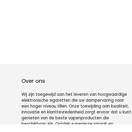
Over ons
Wij zijn toegewijd aan het leveren van hoogwaardige
elektronische sigaretten die uw dampervaring naar
een hoger niveau tillen. Onze toewijding aan kwaliteit,
innovatie en klanttevredenheid zorgt ervoor dat u kunt
genieten van de beste vapenproducten die
beschikbaar zijn. Ontdek superieure smaak en
geavanceerde technologie met onze vakkundig