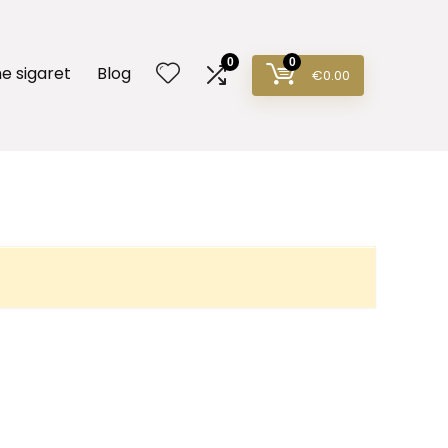
0
0
e sigaret
Blog
€
0.00