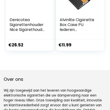
Denicotea
Alvinlite Cigarette
Sigarettenhouder
Box Case PU
Nice Sigarethouder
lederen
Ebbenhout
opbergdoos voor
sigaretten|Joint
Case Holder
€
26.52
€
11.99
Draagbare
sigarettenkoker
houder voor
mannen en
vrouwen Unisex
|Zwart| sigaretten
doos
Over ons
Wij zijn toegewijd aan het leveren van hoogwaardige
elektronische sigaretten die uw dampervaring naar een
hoger niveau tillen. Onze toewijding aan kwaliteit, innovatie
en klanttevredenheid zorgt ervoor dat u kunt genieten van