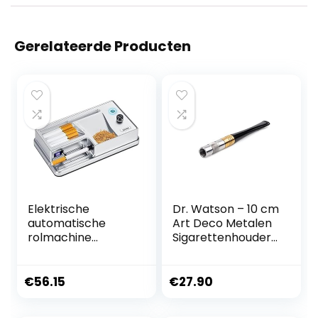
Gerelateerde Producten
Elektrische
Dr. Watson – 10 cm
automatische
Art Deco Metalen
rolmachine
Sigarettenhouder,
Draagbare tabak-
geschikt voor
injector Sigaret
Regular sigaretten
Rolling Household
€
56.15
€
27.90
Cigarette Injector
Machine,Counting