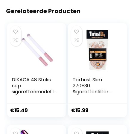
Gerelateerde Producten
DIKACA 48 Stuks
Tarbust Slim
nep
270+30
sigarettenmodel 1
Sigarettenfilter
april grap nep-
Opzetstuk, Filter
medicijnen prop
Sigaretten, Anti
realistische leuk
Teerfilter voor
€
15.49
€
15.99
cadeau
Sigaretten, Anti
speelgoed-
Teer Filter, Plastic
rekwisieten puff
Sigarettenfilter
simulatie
5.25 mm – 6 mm,