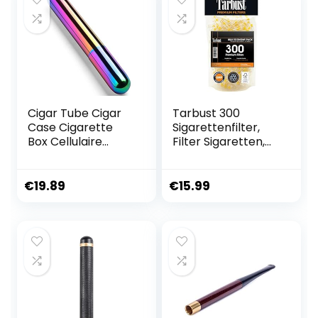
halloween
Sigarettenmondst
geschenk
uk voor Slim
Cigar Tube Cigar
Tarbust 300
Case Cigarette
Sigarettenfilter,
Box Cellulaire
Filter Sigaretten,
Sigaar
Anti Teer Filter,
Hydraterende Buis
Plastic
Draagbare
Sigarettenfilter
€
19.89
€
15.99
Roestvrijstalen
8mm, Sigaretten
Zakelijke Enkele
Sip Soor Gewone
Afgedichte Sigaar
Accessoires-Kleur