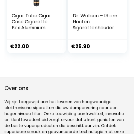
Cigar Tube Cigar
Dr. Watson – 13 cm
Case Cigarette
Houten
Box Aluminium
Sigarettenhouder,
Sigaarbuis Enkele
geschikt voor
Sigaren Kap Levert
Regular sigaretten
Sigaar
€
22.00
€
25.90
Hydraterende Buis
Sigaar Moisturizer
Sigaar Ingesteld
Draagbaar-Zwart
Over ons
Wij zijn toegewijd aan het leveren van hoogwaardige
elektronische sigaretten die uw dampervaring naar een
hoger niveau tillen. Onze toewijding aan kwaliteit, innovatie
en klanttevredenheid zorgt ervoor dat u kunt genieten van
de beste vapenproducten die beschikbaar zijn. Ontdek
superieure smaak en geavanceerde technologie met onze