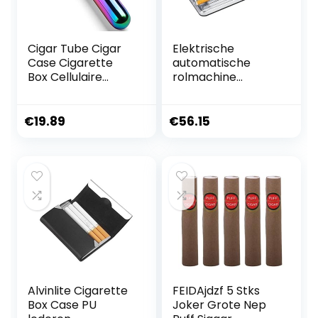
Cigar Tube Cigar
Elektrische
Case Cigarette
automatische
Box Cellulaire
rolmachine
Sigaar
Draagbare tabak-
Hydraterende Buis
injector Sigaret
Draagbare
Rolling Household
€
19.89
€
56.15
Roestvrijstalen
Cigarette Injector
Zakelijke Enkele
Machine,Counting
Afgedichte Sigaar
models,8.0mm
Accessoires-Kleur
Alvinlite Cigarette
FEIDAjdzf 5 Stks
Box Case PU
Joker Grote Nep