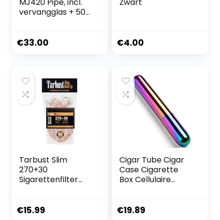
MJ420 Pipe, incl.
Zwart
vervangglas + 50
PURIZE Xtra Slim
actieve koolfilter
Rainbow we love
€
33.00
€
4.00
diversity! (5,9mm)
Tarbust Slim
Cigar Tube Cigar
270+30
Case Cigarette
Sigarettenfilter
Box Cellulaire
Opzetstuk, Filter
Sigaar
Sigaretten, Anti
Hydraterende Buis
Teerfilter voor
Draagbare
€
15.99
€
19.89
Sigaretten, Anti
Roestvrijstalen