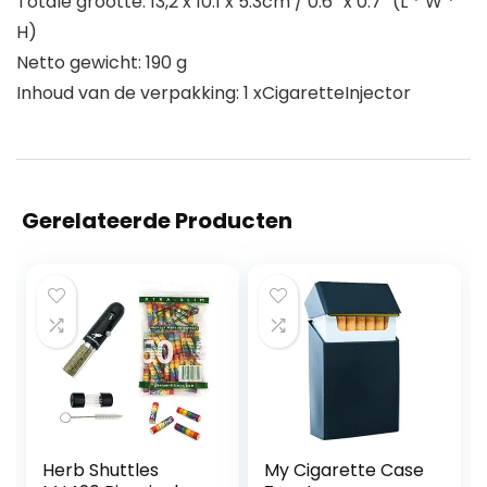
Totale grootte: 13,2 x 10.1 x 5.3cm / 0.6 “x 0.7” (L * W *
H)
Netto gewicht: 190 g
Inhoud van de verpakking: 1 xCigaretteInjector
Gerelateerde Producten
Herb Shuttles
My Cigarette Case