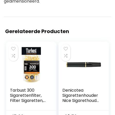
gedimensioneerd.
Gerelateerde Producten
Tarbust 300
Denicotea
Sigarettenfilter,
Sigarettenhouder
Filter Sigaretten,
Nice Sigarethouder
Anti Teer Filter,
Ebbenhout
Plastic