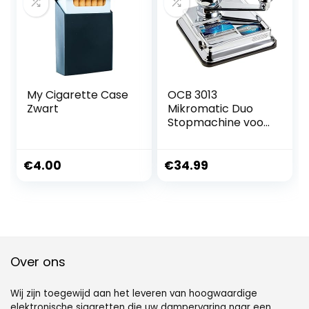
My Cigarette Case
OCB 3013
Zwart
Mikromatic Duo
Stopmachine voor
sigaretten, per
verpakking,
chroom
€
4.00
€
34.99
Over ons
Wij zijn toegewijd aan het leveren van hoogwaardige
elektronische sigaretten die uw dampervaring naar een