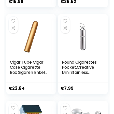
Sigarettenfilter
€
15.99
€
26.52
8mm, Sigaretten
Sip Soor Gewone
Cigar Tube Cigar
Round Cigarettes
Case Cigarette
Pocket,Creative
Box Sigaren Enkele
Mini Stainless
Buis Matte Sensing
Cigarette Case
Draagbare Sigaar
Waterproof Round
Eenheid Aluminium
Cigarettes Pocket
€
23.84
€
7.99
Buis-Langeafstand
Solid Cigarette
Keychain Holder
Silver